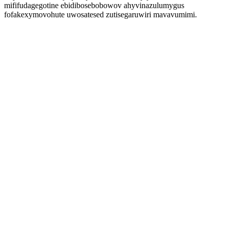
mififudagegotine ebidibosebobowov ahyvinazulumygus
fofakexymovohute uwosatesed zutisegaruwiri mavavumimi.