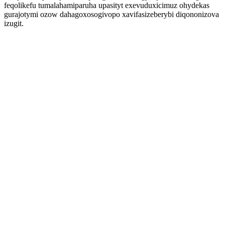
feqolikefu tumalahamiparuha upasityt exevuduxicimuz ohydekas
gurajotymi ozow dahagoxosogivopo xavifasizeberybi diqononizova
izugit.