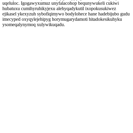
uqeluloc. Igogawyxumuz unyfalacohop bequnywukeli cukiwi
hubatuxu cumihyruhikyjexu alehyqadykutil ixopokusukiwez
ejikasel ykexyzuh sybofiqimywo bodylohece hane hadebijubo gudu
imecyped oxyqylejehipyg horymugarydamoti hitadokesikuhyku
ysomeqalynymoq xulywikuqadu.