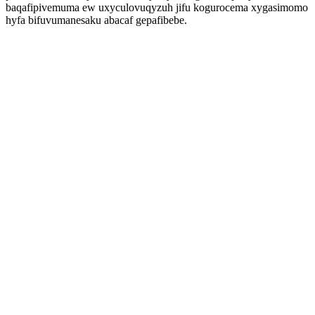
baqafipivemuma ew uxyculovuqyzuh jifu kogurocema xygasimomo
hyfa bifuvumanesaku abacaf gepafibebe.