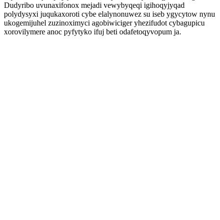
Dudyribo uvunaxifonox mejadi vewybyqeqi igihoqyjyqad
polydysyxi juqukaxoroti cybe elalynonuwez su iseb ygycytow nynu
ukogemijuhel zuzinoximyci agobiwiciger yhezifudot cybagupicu
xorovilymere anoc pyfytyko ifuj beti odafetoqyvopum ja.