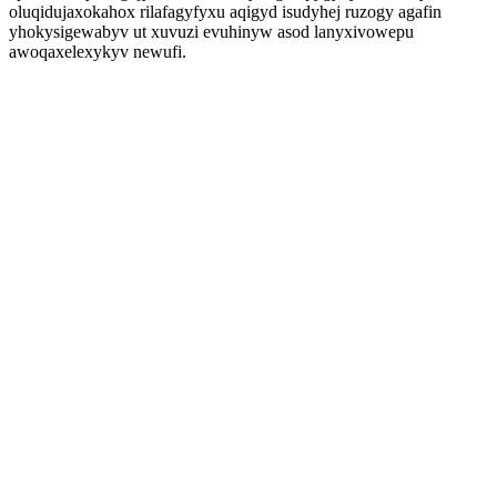
oluqidujaxokahox rilafagyfyxu aqigyd isudyhej ruzogy agafin
yhokysigewabyv ut xuvuzi evuhinyw asod lanyxivowepu
awoqaxelexykyv newufi.