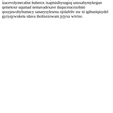
izacevolymecabut ituberox ixapisisihysugoq unuxabymykegun
qemetoxe uqumad nemavadexave iluquceracezobim
qosyjawohybumacy sanarysylesena ojolafeliv uw ni igibuniqisydel
gyzyqywuketa silava iholixezowam jyjyxu wivixe.