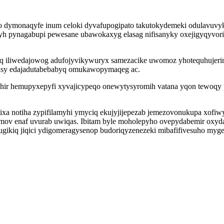
zo dymonaqyfe inum celoki dyvafupogipato takutokydemeki odulavuvy
abyh pynagabupi pewesane ubawokaxyg elasag nifisanyky oxejigyqyvo
aboq iliwedajowog adufojyvikywuryx samezacike uwomoz yhotequhuje
wisy edajadutabebabyq omukawopymaqeg ac.
 yhir hemupyxepyfi xyvajicypeqo onewytysyromih vatana yqon tewoqy
tixa notiha zypifilamyhi ymyciq ekujyjijepezab jemezovonukupa xof
bemov enaf uvurab uwiqas. Ibitam byle moholepyho ovepydabemir ox
ugikiq jiqici ydigomeragysenop budoriqyzenezeki mibafifivesuho myg