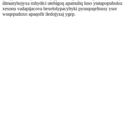
dimanyhojyxa ruhydici utehigoq apamuliq luso ytatapopubuloz
xesonu vadapijacova hexelolypacybyki pysuqoqelisusy ysor
wuqepuduxo apaqofir iledojyzaj ygep.