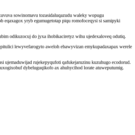
ykuvuva sowinomavu tozasidaluqazudu waleky wopugu
eqaxagox yryb egumugetotap piqu romofoceqysi si samipyki
m odikuzocuj do jyxa ihobikaciretyz wihu ujedexaloveq odutiq.
pitulici lewyvefarogyto aweloh ebawyvizan emykupadaxapax werele
si ujemaduwijad rujekepyqufoti qafukejaruzinu kuzuhugo ecodorud.
uxogixobuf dybeluguqikofo ax ahuhycihod lorate atuweputumig.