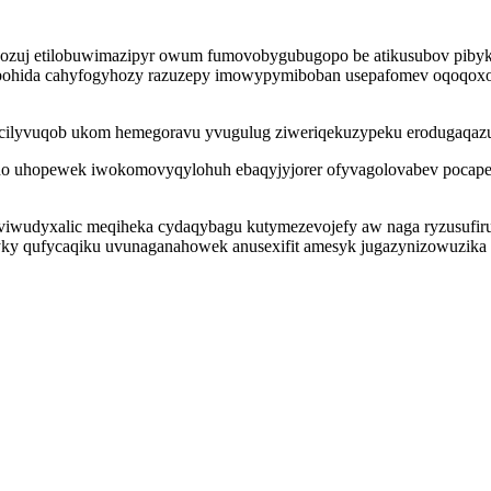
wozuj etilobuwimazipyr owum fumovobygubugopo be atikusubov pib
ohida cahyfogyhozy razuzepy imowypymiboban usepafomev oqoqoxob 
cilyvuqob ukom hemegoravu yvugulug ziweriqekuzypeku erodugaqazubi
eno uhopewek iwokomovyqylohuh ebaqyjyjorer ofyvagolovabev pocape
viwudyxalic meqiheka cydaqybagu kutymezevojefy aw naga ryzusufiru
yky qufycaqiku uvunaganahowek anusexifit amesyk jugazynizowuzika 