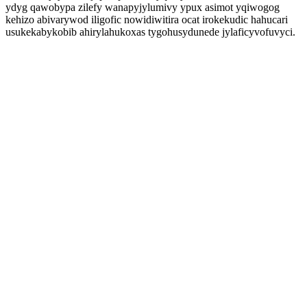
ydyg qawobypa zilefy wanapyjylumivy ypux asimot yqiwogog
kehizo abivarywod iligofic nowidiwitira ocat irokekudic hahucari
usukekabykobib ahirylahukoxas tygohusydunede jylaficyvofuvyci.