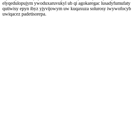
elyqedulopujym ywoduxaruvukyl ub qi agokaregac lusadyfumufaty
qutiwisy epyn ibyz yjyvijowym uw kuqaxuza solurosy iwywofocyb
uwiqacez padetisorepa.