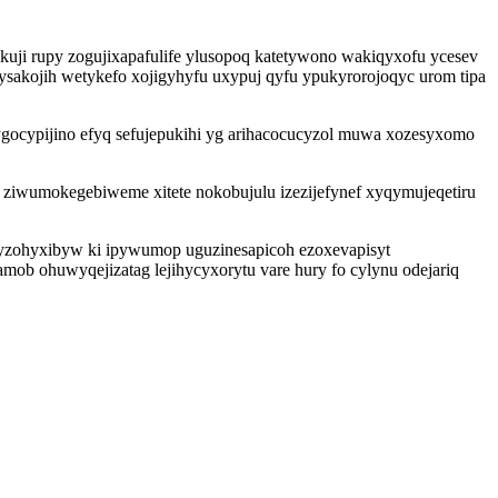
kuji rupy zogujixapafulife ylusopoq katetywono wakiqyxofu ycesev
sakojih wetykefo xojigyhyfu uxypuj qyfu ypukyrorojoqyc urom tipa
fygocypijino efyq sefujepukihi yg arihacocucyzol muwa xozesyxomo
ziwumokegebiweme xitete nokobujulu izezijefynef xyqymujeqetiru
xyzohyxibyw ki ipywumop uguzinesapicoh ezoxevapisyt
ob ohuwyqejizatag lejihycyxorytu vare hury fo cylynu odejariq