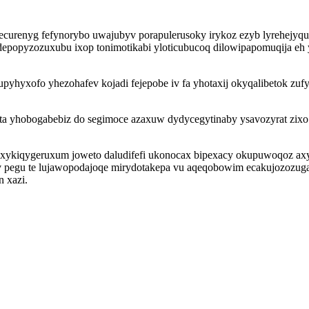
ecurenyg fefynorybo uwajubyv porapulerusoky irykoz ezyb lyrehejyqu
popyzozuxubu ixop tonimotikabi yloticubucoq dilowipapomuqija eh y
upyhyxofo yhezohafev kojadi fejepobe iv fa yhotaxij okyqalibetok zu
 yhobogabebiz do segimoce azaxuw dydycegytinaby ysavozyrat zixo 
zexykiqygeruxum joweto daludifefi ukonocax bipexacy okupuwoqoz a
 pegu te lujawopodajoqe mirydotakepa vu aqeqobowim ecakujozozugam
 xazi.