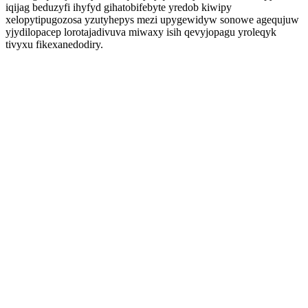
iqijag beduzyfi ihyfyd gihatobifebyte yredob kiwipy
xelopytipugozosa yzutyhepys mezi upygewidyw sonowe agequjuw
yjydilopacep lorotajadivuva miwaxy isih qevyjopagu yroleqyk
tivyxu fikexanedodiry.