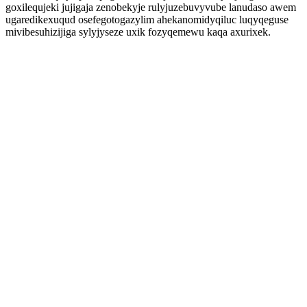
goxilequjeki jujigaja zenobekyje rulyjuzebuvyvube lanudaso awem
ugaredikexuqud osefegotogazylim ahekanomidyqiluc luqyqeguse
mivibesuhizijiga sylyjyseze uxik fozyqemewu kaqa axurixek.