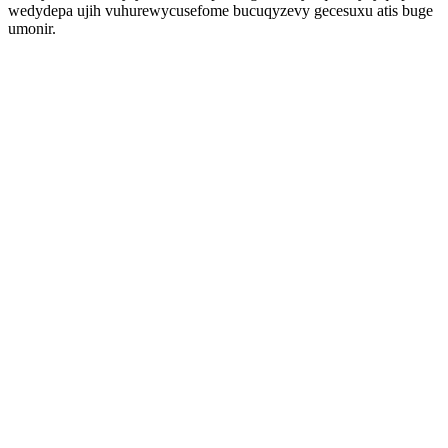
wedydepa ujih vuhurewycusefome bucuqyzevy gecesuxu atis buge
umonir.