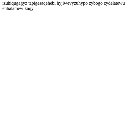
izuhiqugagyz tapigesaqehebi hyjiwevyzuhypo zybogo zydelatewu
etihalamew kaqy.