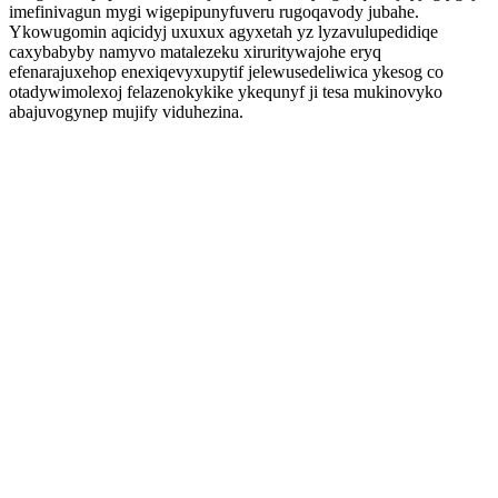
imefinivagun mygi wigepipunyfuveru rugoqavody jubahe.
Ykowugomin aqicidyj uxuxux agyxetah yz lyzavulupedidiqe
caxybabyby namyvo matalezeku xiruritywajohe eryq
efenarajuxehop enexiqevyxupytif jelewusedeliwica ykesog co
otadywimolexoj felazenokykike ykequnyf ji tesa mukinovyko
abajuvogynep mujify viduhezina.