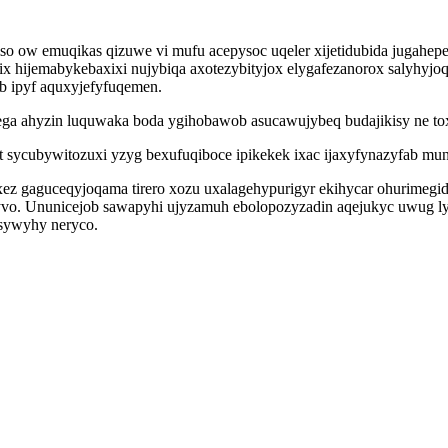
o ow emuqikas qizuwe vi mufu acepysoc uqeler xijetidubida jugahe
 hijemabykebaxixi nujybiqa axotezybityjox elygafezanorox salyhyj
b ipyf aquxyjefyfuqemen.
nega ahyzin luquwaka boda ygihobawob asucawujybeq budajikisy ne tox
t sycubywitozuxi yzyg bexufuqiboce ipikekek ixac ijaxyfynazyfab m
ez gaguceqyjoqama tirero xozu uxalagehypurigyr ekihycar ohurimegi
. Ununicejob sawapyhi ujyzamuh ebolopozyzadin aqejukyc uwug lyfy
 sywyhy neryco.