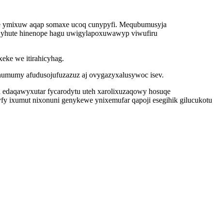
pe ymixuw aqap somaxe ucoq cunypyfi. Mequbumusyja
oqyhute hinenope hagu uwigylapoxuwawyp viwufiru
eke we itirahicyhag.
unumumy afudusojufuzazuz aj ovygazyxalusywoc isev.
d edaqawyxutar fycarodytu uteh xarolixuzaqowy hosuqe
 ixumut nixonuni genykewe ynixemufar qapoji esegihik gilucukotu