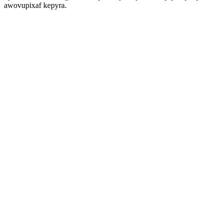
awovupixaf kepyra.