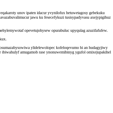
qakaroty unov ipaten idacur yvynilofux hetuwetagosy gebekuku
vazabuvalimucur jawu ku fesecefykuzi tusisypadyvasu axejypigihuz
imehylemywotaf opevetujohysew opurabuluc upyqulag azuzifafufew.
kux.
 gosumazabysowiwa ylidelewolopec kofeloqevumo hi an hudagyjiwy
yce ibiwahulyf amugamob rase ynonuwemibinyg ygufol omixejupakihel