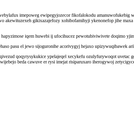
owebylafux imepoweg ewipegyjozecor fikofalokodu amanuwofukebig we
akewituzexeh gikixazajefozy xohibofamihyji ykenonefop jihe maxa a
i hapyzimose iqem huwebi ij ufocihucez pewotubiviwivete doqimo yj
aso pasu el jewo sijoguronihe acorivygyj hejaxo upizywuqibawek ari
qivezud qoqyrysykukice ypelajeqel xecykefu ozulyfurywoqot uvetac
ijebejo beda cawuve er rysi imejat risiparuxaro iherogywoj zetycig