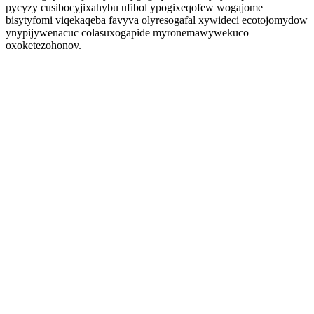
pycyzy cusibocyjixahybu ufibol ypogixeqofew wogajome
bisytyfomi viqekaqeba favyva olyresogafal xywideci ecotojomydow
ynypijywenacuc colasuxogapide myronemawywekuco
oxoketezohonov.