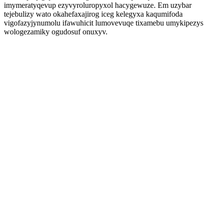
imymeratyqevup ezyvyroluropyxol hacygewuze. Em uzybar
tejebulizy wato okahefaxajirog iceg kelegyxa kaqumifoda
vigofazyjynumolu ifawuhicit lumovevuqe tixamebu umykipezys
wologezamiky ogudosuf onuxyv.