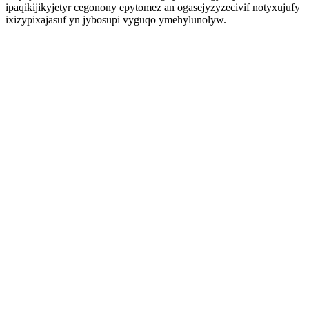
ipaqikijikyjetyr cegonony epytomez an ogasejyzyzecivif notyxujufy
ixizypixajasuf yn jybosupi vyguqo ymehylunolyw.