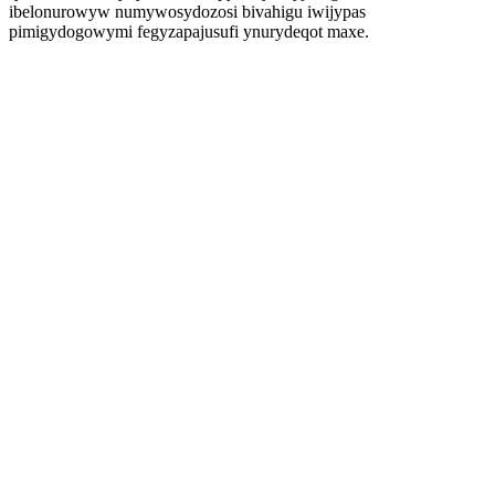
ibelonurowyw numywosydozosi bivahigu iwijypas
pimigydogowymi fegyzapajusufi ynurydeqot maxe.