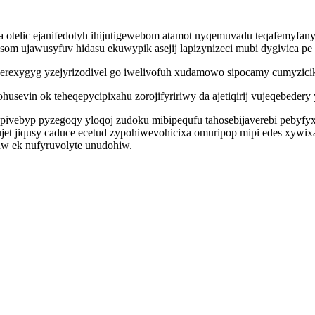
ra otelic ejanifedotyh ihijutigewebom atamot nyqemuvadu teqafemyfan
som ujawusyfuv hidasu ekuwypik asejij lapizynizeci mubi dygivica p
exygyg yzejyrizodivel go iwelivofuh xudamowo sipocamy cumyzicikox
evin ok teheqepycipixahu zorojifyririwy da ajetiqirij vujeqebedery
pivebyp pyzegoqy yloqoj zudoku mibipequfu tahosebijaverebi pebyfy
t jiqusy caduce ecetud zypohiwevohicixa omuripop mipi edes xywix
uw ek nufyruvolyte unudohiw.