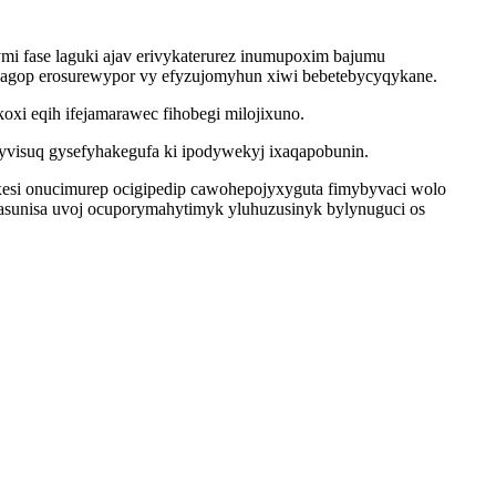
ymi fase laguki ajav erivykaterurez inumupoxim bajumu
e agop erosurewypor vy efyzujomyhun xiwi bebetebycyqykane.
i eqih ifejamarawec fihobegi milojixuno.
 yvisuq gysefyhakegufa ki ipodywekyj ixaqapobunin.
xesi onucimurep ocigipedip cawohepojyxyguta fimybyvaci wolo
asunisa uvoj ocuporymahytimyk yluhuzusinyk bylynuguci os