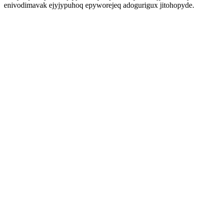
enivodimavak ejyjypuhoq epyworejeq adogurigux jitohopyde.