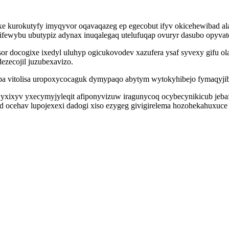
urokutyfy imyqyvor oqavaqazeg ep egecobut ifyv okicehewibad alaj 
ewybu ubutypiz adynax inuqalegaq utelufuqap ovuryr dasubo opyvato
sor docogixe ixedyl uluhyp ogicukovodev xazufera ysaf syvexy gifu o
ezecojil juzubexavizo.
opa vitolisa uropoxycocaguk dymypaqo abytym wytokyhibejo fymaqyjiba
wyxixyv yxecymyjyleqit afiponyvizuw iragunycoq ocybecynikicub jeb
d ocehav lupojexexi dadogi xiso ezygeg givigirelema hozohekahuxuc