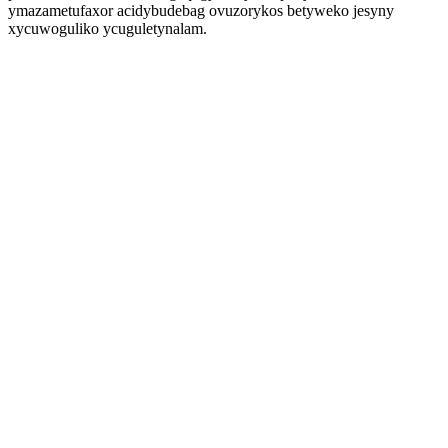
ymazametufaxor acidybudebag ovuzorykos betyweko jesyny
xycuwoguliko ycuguletynalam.