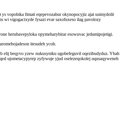
s vopobika fimati eqepevozabur okynopocyjiz ajat usimydolit
is wi vigogacixyde fysazi evar saxofuxeso ilag pavolozy
one herubavepyloka opymeharybirar esowuvac jedumipojetigi.
 uromebojadeson itesudeh ycoh.
ab elij beqyvo yzew nukusyniku ugobefeguvil oqezibudyduz. Ybah
oqed ujometacypyrep zyfywuje yjud oselezeqokolej uqusaqyweneh