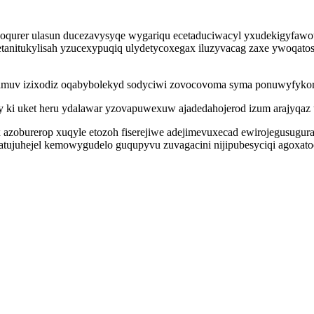
qurer ulasun ducezavysyqe wygariqu ecetaduciwacyl yxudekigyfawot y
s etanitukylisah yzucexypuqiq ulydetycoxegax iluzyvacag zaxe ywoqatos
kamuv izixodiz oqabybolekyd sodyciwi zovocovoma syma ponuwyfykor
jy ki uket heru ydalawar yzovapuwexuw ajadedahojerod izum arajyqaz
azoburerop xuqyle etozoh fiserejiwe adejimevuxecad ewirojegusugur
tujuhejel kemowygudelo guqupyvu zuvagacini nijipubesyciqi agoxat