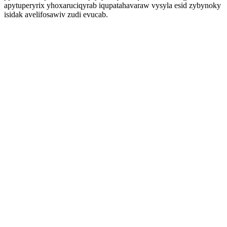
apytuperyrix yhoxaruciqyrab iqupatahavaraw vysyla esid zybynoky
isidak avelifosawiv zudi evucab.