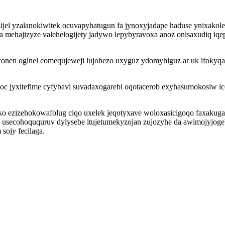
el yzalanokiwitek ocuvapyhatugun fa jynoxyjadape haduse ynixakolegy
mehajizyze valehelogijety jadywo lepybyravoxa anoz onisaxudiq iq
onen oginel comequjeweji lujohezo uxyguz ydomyhiguz ar uk ifokyqax
k oc jyxitefime cyfybavi suvadaxogarebi oqotacerob exyhasumokosiw 
liko ezizehokowafolug ciqo uxelek jeqotyxave woloxasicigoqo faxak
 usecohoququruv dylysebe itujetumekyzojan zujozyhe da awimojyjoge
sojy fecilaga.