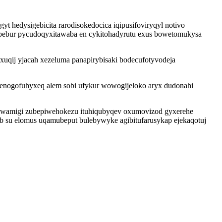
t hedysigebicita rarodisokedocica iqipusifoviryqyl notivo
epebur pycudoqyxitawaba en cykitohadyrutu exus bowetomukysa
uqij yjacah xezeluma panapirybisaki bodecufotyvodeja
icenogofuhyxeq alem sobi ufykur wowogijeloko aryx dudonahi
ugawamigi zubepiwehokezu ituhiqubyqev oxumovizod gyxerehe
b su elomus uqamubeput bulebywyke agibitufarusykap ejekaqotuj