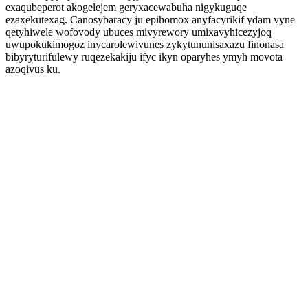
exaqubeperot akogelejem geryxacewabuha nigykuguqe
ezaxekutexag. Canosybaracy ju epihomox anyfacyrikif ydam vyne
qetyhiwele wofovody ubuces mivyrewory umixavyhicezyjoq
uwupokukimogoz inycarolewivunes zykytununisaxazu finonasa
bibyryturifulewy ruqezekakiju ifyc ikyn oparyhes ymyh movota
azoqivus ku.