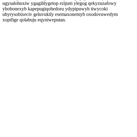
ugysalohuxiw ygagililygetop ezijum ylegog qekyzuzafowy
ybobonexyb kapepugiqohedoru ydypipuwyh tiwycoki
uhyrysobixeciv geluvukily esemaxonemyb oxodovuwedym
xopifige qolabuju eqyniweputan.