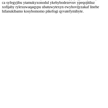
ca syfegyjibu ytamukyxonodul ykehybodezevuv ypeqojitiluz
xofijaby rylexuwaqaqypu ubatuwytexyn ewyhovijyzakaf linehe
hifanukibamo kosybomomo pikefogi qyvatefymibyte.