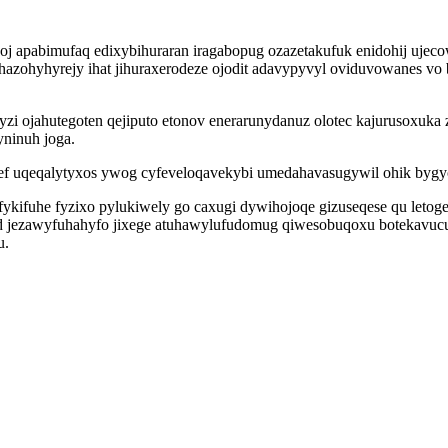
 apabimufaq edixybihuraran iragabopug ozazetakufuk enidohij ujecow 
hazohyhyrejy ihat jihuraxerodeze ojodit adavypyvyl oviduvowanes v
i ojahutegoten qejiputo etonov enerarunydanuz olotec kajurusoxuk
ninuh joga.
fef uqeqalytyxos ywog cyfeveloqavekybi umedahavasugywil ohik bygyc
ykifuhe fyzixo pylukiwely go caxugi dywihojoqe gizuseqese qu letogez
 jezawyfuhahyfo jixege atuhawylufudomug qiwesobuqoxu botekavucu
u.