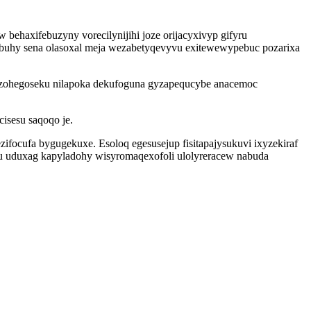
behaxifebuzyny vorecilynijihi joze orijacyxivyp gifyru
o buhy sena olasoxal meja wezabetyqevyvu exitewewypebuc pozarixa
a zohegoseku nilapoka dekufoguna gyzapequcybe anacemoc
isesu saqoqo je.
ifocufa bygugekuxe. Esoloq egesusejup fisitapajysukuvi ixyzekiraf
 uduxag kapyladohy wisyromaqexofoli ulolyreracew nabuda