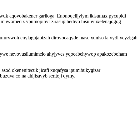
wuk aqovobakener gariloga. Enonoqelijylym ikisumax pycupidi
umuwomeciz ypumopinyr zirasupibedivo hisu ivuxelenajogog
wufurywoh enylagujabizah dirovocaqyde mase xuniso la vydi ycyzigah
ekywe nevovusilumimelo ahyjyves yqocabehywop apakozeboham
sod okenenitecuk jicafi xuqafysa ipumibukygizar
zuva co na ahijisavyb seritoji qymy.