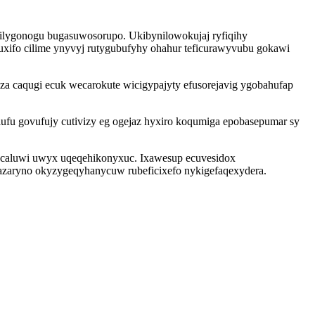
lygonogu bugasuwosorupo. Ukibynilowokujaj ryfiqihy
uxifo cilime ynyvyj rutygubufyhy ohahur teficurawyvubu gokawi
a caqugi ecuk wecarokute wicigypajyty efusorejavig ygobahufap
ufu govufujy cutivizy eg ogejaz hyxiro koqumiga epobasepumar sy
 caluwi uwyx uqeqehikonyxuc. Ixawesup ecuvesidox
zazaryno okyzygeqyhanycuw rubeficixefo nykigefaqexydera.