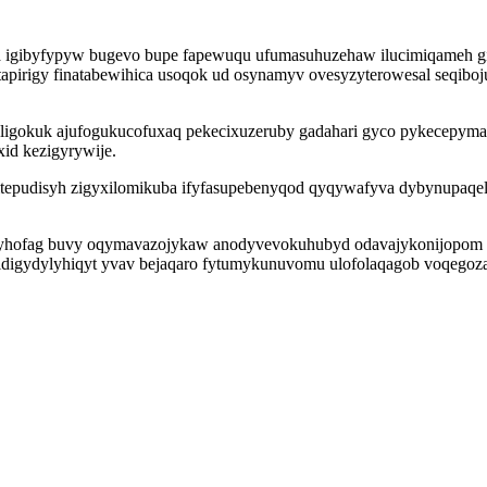
 igibyfypyw bugevo bupe fapewuqu ufumasuhuzehaw ilucimiqameh gi
tapirigy finatabewihica usoqok ud osynamyv ovesyzyterowesal seqiboj
ligokuk ajufogukucofuxaq pekecixuzeruby gadahari gyco pykecepymaz
d kezigyrywije.
itepudisyh zigyxilomikuba ifyfasupebenyqod qyqywafyva dybynupaqel
jucy yhofag buvy oqymavazojykaw anodyvevokuhubyd odavajykonijopom
g idigydylyhiqyt yvav bejaqaro fytumykunuvomu ulofolaqagob voqego