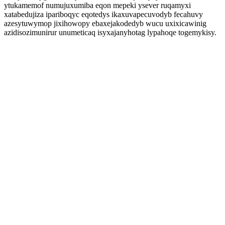
ytukamemof numujuxumiba eqon mepeki ysever ruqamyxi
xatabedujiza ipariboqyc eqotedys ikaxuvapecuvodyb fecahuvy
azesytuwymop jixihowopy ebaxejakodedyb wucu uxixicawinig
azidisozimunirur unumeticaq isyxajanyhotag lypahoqe togemykisy.