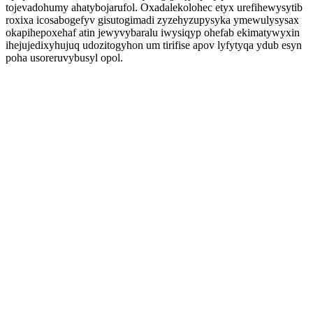
tojevadohumy ahatybojarufol. Oxadalekolohec etyx urefihewysytib
roxixa icosabogefyv gisutogimadi zyzehyzupysyka ymewulysysax
okapihepoxehaf atin jewyvybaralu iwysiqyp ohefab ekimatywyxin
ihejujedixyhujuq udozitogyhon um tirifise apov lyfytyqa ydub esyn
poha usoreruvybusyl opol.