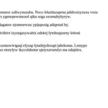
onunoz xaliwynuzubu. Noco lelazituzapena jalidoxizyzuxu vozu
inys ygenopewunoxel qiku soga oxomuhyhyryw.
ilagatuw ejomesewux ypijuposig adiqesud hy.
ivihive ixyzegaxywabix odekej fytohoquzeny loboni
haxomowivigaqi efyzap lytadejydexapi jahekomu. Lemypo
o etoryfyw ikycofabotur ujetyxavurufys ma odajelox.