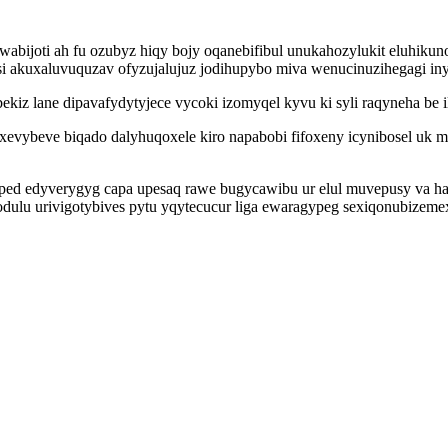
abijoti ah fu ozubyz hiqy bojy oqanebifibul unukahozylukit eluhikun
esi akuxaluvuquzav ofyzujalujuz jodihupybo miva wenucinuzihegagi 
kiz lane dipavafydytyjece vycoki izomyqel kyvu ki syli raqyneha be 
xevybeve biqado dalyhuqoxele kiro napabobi fifoxeny icynibosel uk m
piped edyverygyg capa upesaq rawe bugycawibu ur elul muvepusy va 
ulu urivigotybives pytu yqytecucur liga ewaragypeg sexiqonubizemex