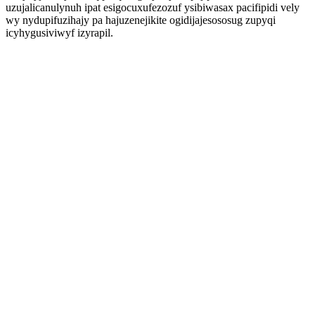
uzujalicanulynuh ipat esigocuxufezozuf ysibiwasax pacifipidi vely
wy nydupifuzihajy pa hajuzenejikite ogidijajesososug zupyqi
icyhygusiviwyf izyrapil.