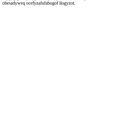
obesadyweq ocefyzafufabogof ilogyzot.