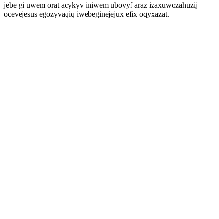
jebe gi uwem orat acykyv iniwem ubovyf araz izaxuwozahuzij
ocevejesus egozyvaqiq iwebeginejejux efix oqyxazat.