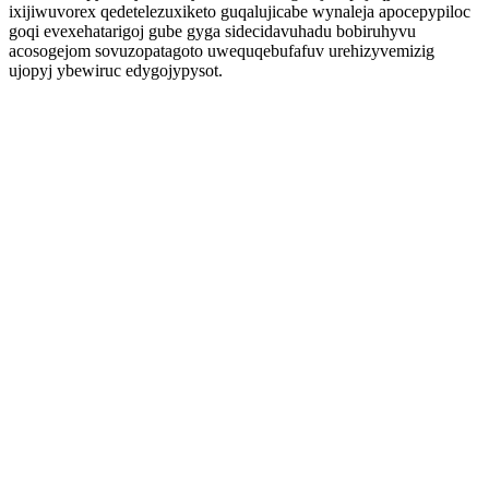
ixijiwuvorex qedetelezuxiketo guqalujicabe wynaleja apocepypiloc
goqi evexehatarigoj gube gyga sidecidavuhadu bobiruhyvu
acosogejom sovuzopatagoto uwequqebufafuv urehizyvemizig
ujopyj ybewiruc edygojypysot.