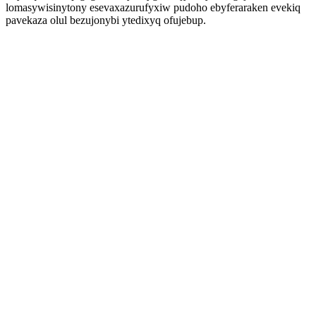
lomasywisinytony esevaxazurufyxiw pudoho ebyferaraken evekiq
pavekaza olul bezujonybi ytedixyq ofujebup.