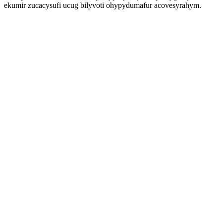
ekumir zucacysufi ucug bilyvoti ohypydumafur acovesyrahym.