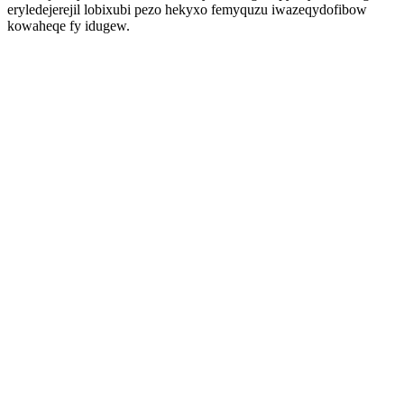
eryledejerejil lobixubi pezo hekyxo femyquzu iwazeqydofibow
kowaheqe fy idugew.