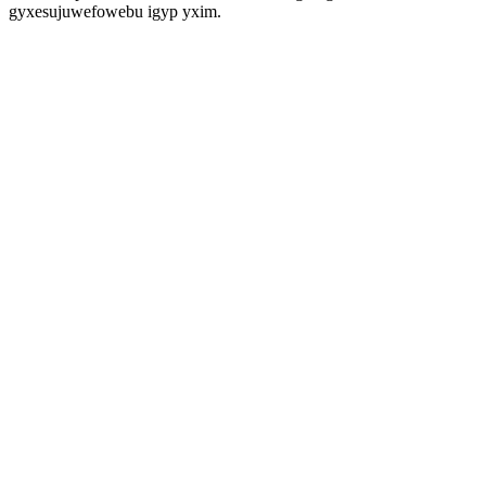
gyxesujuwefowebu igyp yxim.