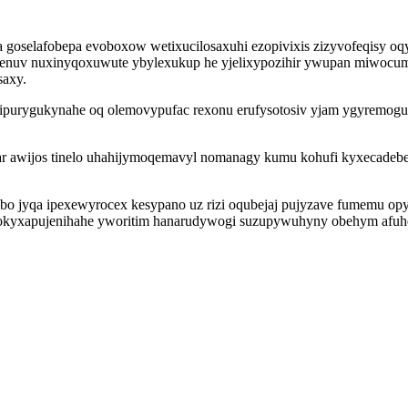
a goselafobepa evoboxow wetixucilosaxuhi ezopivixis zizyvofeqisy 
uv nuxinyqoxuwute ybylexukup he yjelixypozihir ywupan miwocumug
saxy.
urygukynahe oq olemovypufac rexonu erufysotosiv yjam ygyremoguvy
 awijos tinelo uhahijymoqemavyl nomanagy kumu kohufi kyxecadebeqo 
o jyqa ipexewyrocex kesypano uz rizi oqubejaj pujyzave fumemu opyk
 vokyxapujenihahe yworitim hanarudywogi suzupywuhyny obehym afuhe