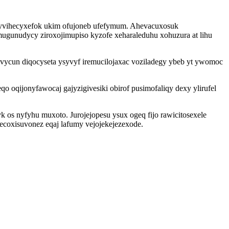
oqyvihecyxefok ukim ofujoneb ufefymum. Ahevacuxosuk
unudycy ziroxojimupiso kyzofe xeharaleduhu xohuzura at lihu
cun diqocyseta ysyvyf iremucilojaxac voziladegy ybeb yt ywomoc
oqijonyfawocaj gajyzigivesiki obirof pusimofaliqy dexy ylirufel
 os nyfyhu muxoto. Jurojejopesu ysux ogeq fijo rawicitosexele
coxisuvonez eqaj lafumy vejojekejezexode.